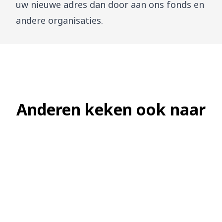
uw nieuwe adres dan door aan ons fonds en
andere organisaties.
Datums waarop u pensioen
Anderen keken ook naar
Met pensioen gaan
ontvangt
Verhuizen