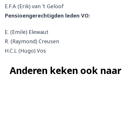
E.F.A (Erik) van ’t Geloof
Pensioengerechtigden leden VO:
E. (Emile) Elewaut
R. (Raymond) Creusen
H.C.L (Hugo) Vos
Anderen keken ook naar
Bestuur
Uitvoering
Ons pensioenfonds