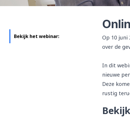
Onli
Bekijk het webinar:
Op 10 juni
over de ge
In dit web
nieuwe pen
Deze komen
rustig teru
Bekij