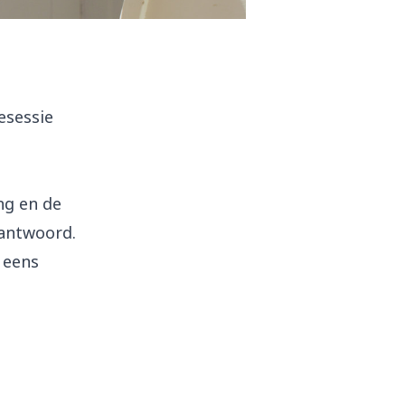
esessie
ng en de
eantwoord.
 eens