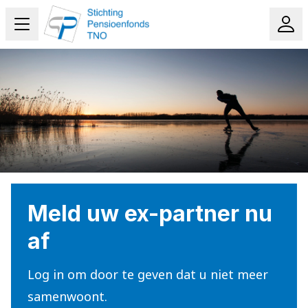
Meld uw ex-partner nu
af
Log in om door te geven dat u niet meer
samenwoont.